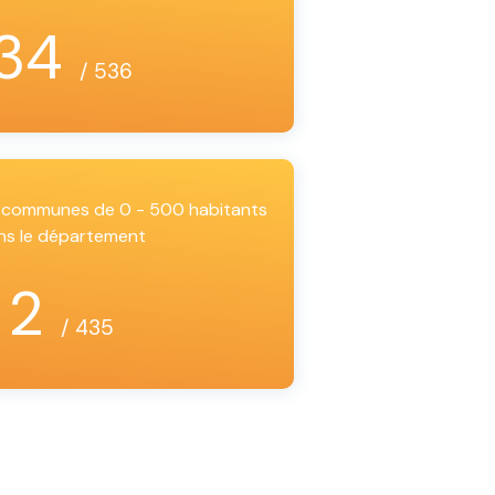
34
/ 536
es communes de 0 - 500 habitants
ns le département
2
/ 435