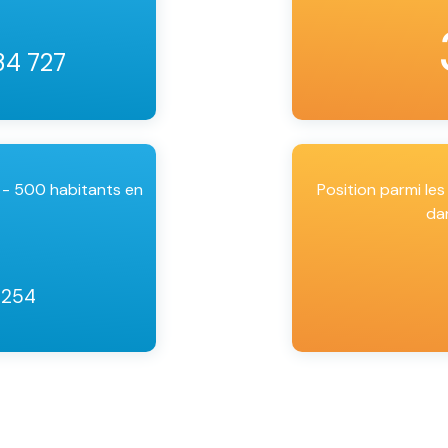
34 727
 - 500 habitants en
Position parmi l
da
8254