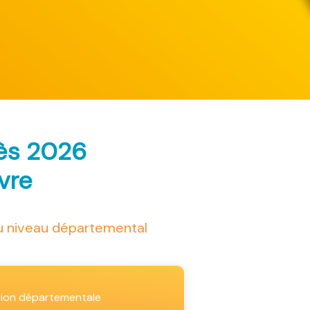
rès 2026
ivre
au niveau départemental
tion départementale