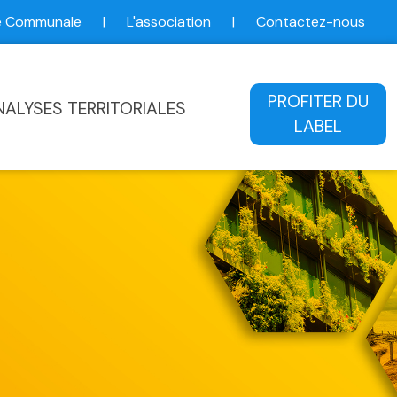
ce Communale
|
L'association
|
Contactez-nous
ale
PROFITER DU
NALYSES TERRITORIALES
LABEL