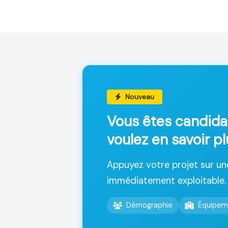
Nouveau
Vous êtes candida
voulez en savoir pl
Appuyez votre projet sur u
immédiatement exploitable.
Démographie
Équipem