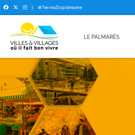
|
#TerresDoptimisme
LE PALMARÈS