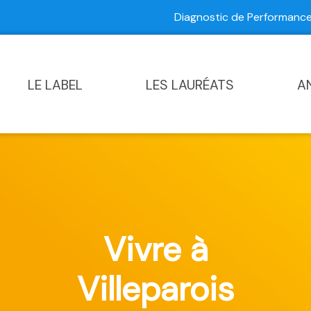
Diagnostic de Performan
Contactez-nous
|
Diagnostic de Performance Commun
LE LABEL
LES LAURÉATS
A
Vivre à
Villeparois