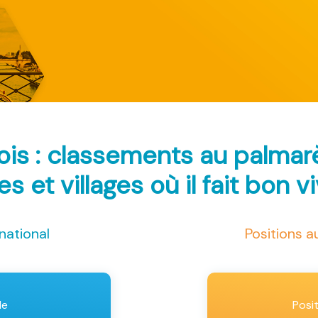
rois : classements au palma
les et villages où il fait bon v
national
Positions 
le
Posi