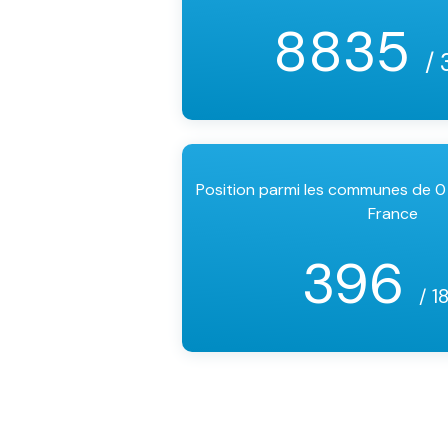
8835
/ 
Position parmi les communes de 0
France
396
/ 1