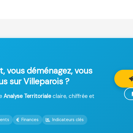
t, vous déménagez, vous
us sur Villeparois ?
ne
Analyse Territoriale
claire, chiffrée et
ents
Finances
Indicateurs clés