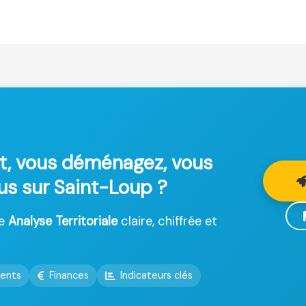
t, vous déménagez, vous
lus sur Saint-Loup ?
ne
Analyse Territoriale
claire, chiffrée et
ents
Finances
Indicateurs clés