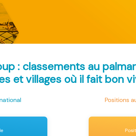
oup : classements au palma
les et villages où il fait bon v
national
Positions 
le
Posi