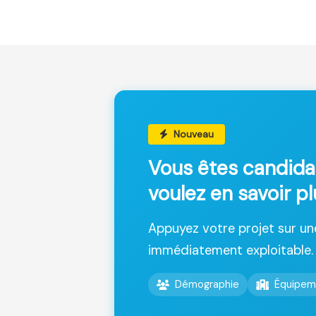
Nouveau
Vous êtes candida
voulez en savoir p
Appuyez votre projet sur u
immédiatement exploitable.
Démographie
Équipem