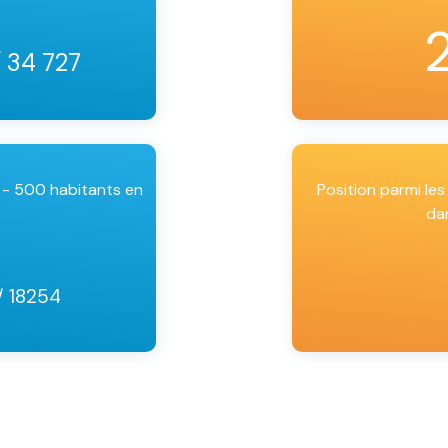
/ 34 727
 - 500 habitants en
Position parmi l
da
/ 18254