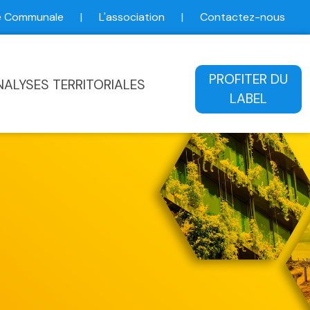
ce Communale
|
L'association
|
Contactez-nous
ale
PROFITER DU
NALYSES TERRITORIALES
LABEL