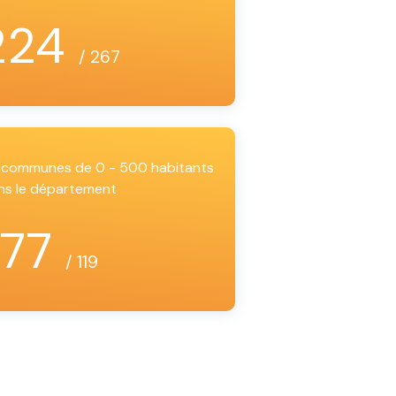
224
/ 267
es communes de 0 - 500 habitants
ns le département
77
/ 119