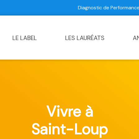
Diagnostic de Performan
Contactez-nous
|
Diagnostic de Performance Commun
LE LABEL
LES LAURÉATS
A
Vivre à
Saint-Loup