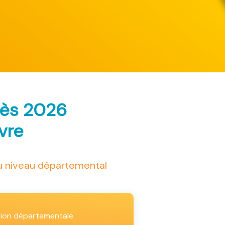
rès 2026
ivre
au niveau départemental
tion départementale