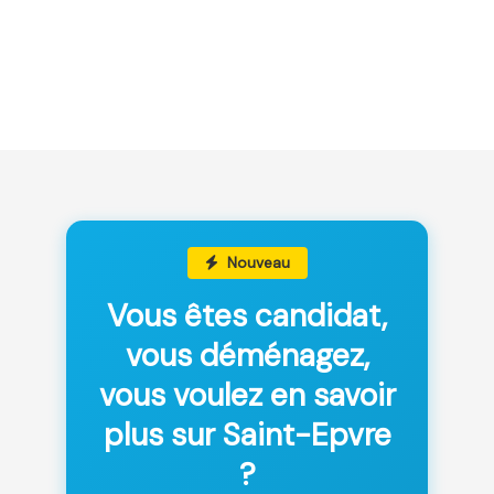
Nouveau
Vous êtes candidat,
vous déménagez,
vous voulez en savoir
plus sur Saint-Epvre
?