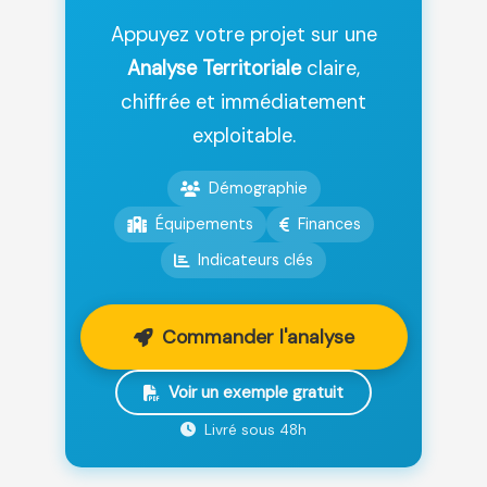
Appuyez votre projet sur une
Analyse Territoriale
claire,
chiffrée et immédiatement
exploitable.
Démographie
Équipements
Finances
Indicateurs clés
Commander l'analyse
Voir un exemple gratuit
Livré sous 48h