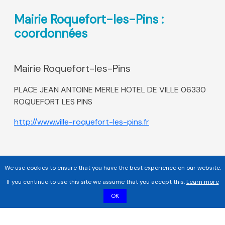
Mairie Roquefort-les-Pins :
coordonnées
Mairie Roquefort-les-Pins
PLACE JEAN ANTOINE MERLE HOTEL DE VILLE 06330
ROQUEFORT LES PINS
http://www.ville-roquefort-les-pins.fr
We use cookies to ensure that you have the best experience on our website.
If you continue to use this site we assume that you accept this.
Learn more
OK
Copyright 2017 - 2026 | Tous droits réservés |
Mentions légales
|
Informations sur les cookies |
Politique de confidentialité