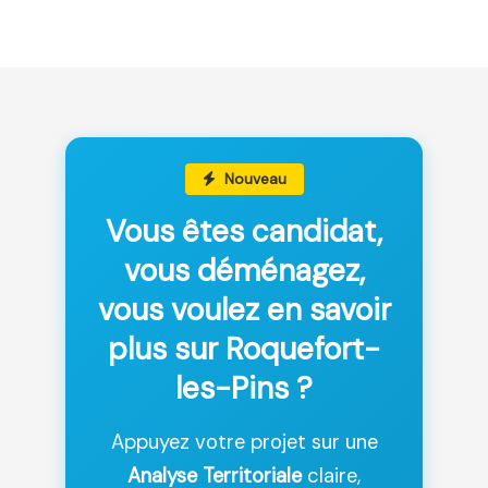
Nouveau
Vous êtes candidat,
vous déménagez,
vous voulez en savoir
plus sur Roquefort-
les-Pins ?
Appuyez votre projet sur une
Analyse Territoriale
claire,