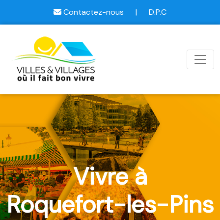
Contactez-nous
|
D.P.C
Vivre à
Roquefort-les-Pins