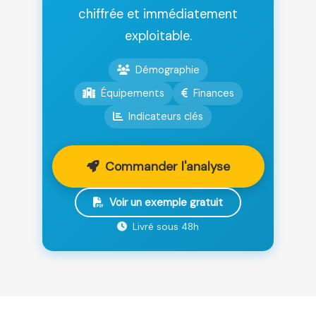
chiffrée et immédiatement
exploitable.
Démographie
Équipements
Finances
Indicateurs clés
Commander l'analyse
Voir un exemple gratuit
Livré sous 48h