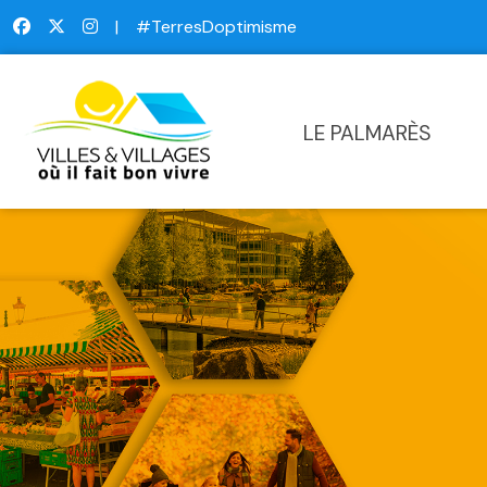
|
#TerresDoptimisme
LE PALMARÈS