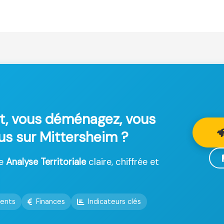
t, vous déménagez, vous
lus sur Mittersheim ?
ne
Analyse Territoriale
claire, chiffrée et
ents
Finances
Indicateurs clés