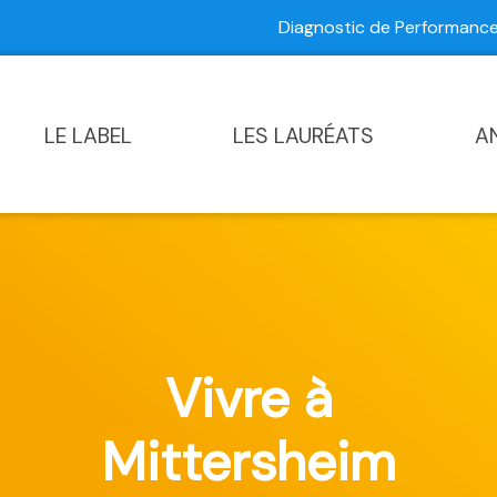
Diagnostic de Performan
Contactez-nous
|
Diagnostic de Performance Commun
LE LABEL
LES LAURÉATS
A
Vivre à
Mittersheim