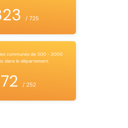
323
/ 725
i les communes de 500 - 2000
ts dans le département
172
/ 252