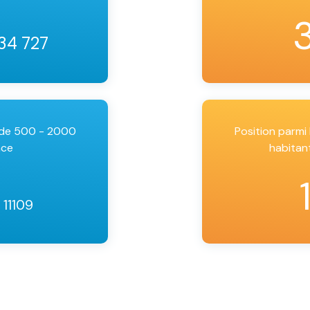
 34 727
 de 500 - 2000
Position parm
nce
habitan
 11109