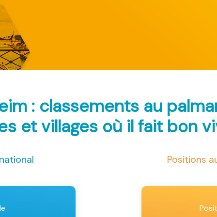
eim : classements au palm
les et villages où il fait bon v
national
Positions 
le
Posi