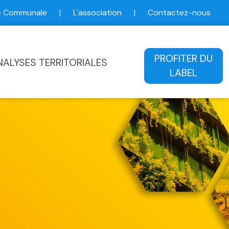
ce Communale
|
L'association
|
Contactez-nous
ale
PROFITER DU
NALYSES TERRITORIALES
LABEL