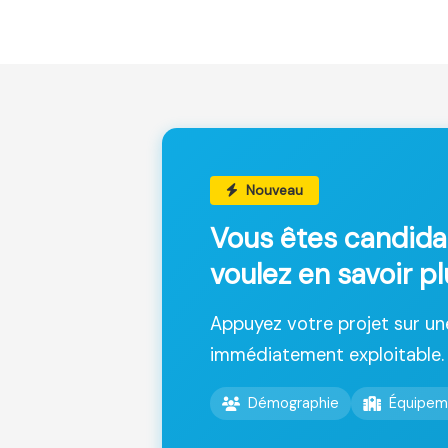
Nouveau
Vous êtes candida
voulez en savoir p
Appuyez votre projet sur u
immédiatement exploitable.
Démographie
Équipem