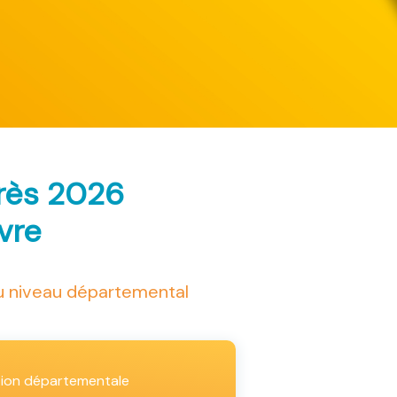
arès 2026
ivre
au niveau départemental
tion départementale