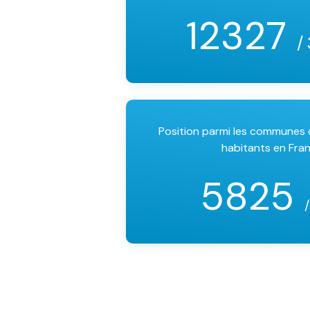
12327
/
Position parmi les communes
habitants en Fra
5825
/