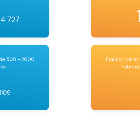
34 727
 de 500 - 2000
Position parm
nce
habitan
11109