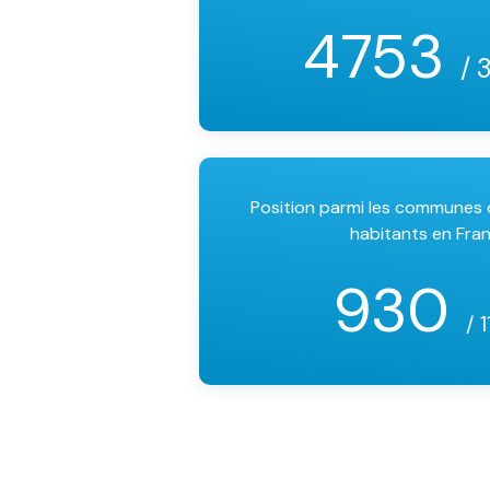
4753
/ 
Position parmi les communes
habitants en Fra
930
/ 