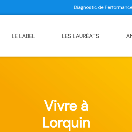
Diagnostic de Performan
Contactez-nous
|
Diagnostic de Performance Commun
LE LABEL
LES LAURÉATS
A
Vivre à
Lorquin