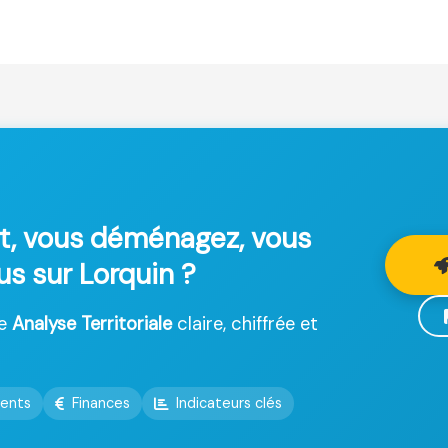
t, vous déménagez, vous
us sur Lorquin ?
ne
Analyse Territoriale
claire, chiffrée et
ents
Finances
Indicateurs clés