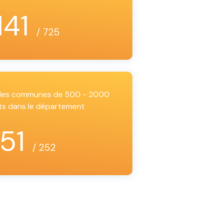
141
/ 725
i les communes de 500 - 2000
ts dans le département
51
/ 252