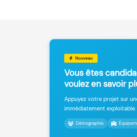
Nouveau
Vous êtes candida
voulez en savoir pl
Appuyez votre projet sur u
immédiatement exploitable.
Démographie
Équipem