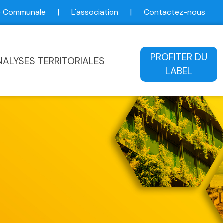
ce Communale
|
L'association
|
Contactez-nous
ale
PROFITER DU
NALYSES TERRITORIALES
LABEL