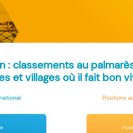
in : classements au palmarè
les et villages où il fait bon v
national
Positions 
le
Posi