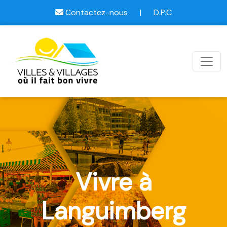
Contactez-nous
|
D.P.C
Vivre à
Languimberg