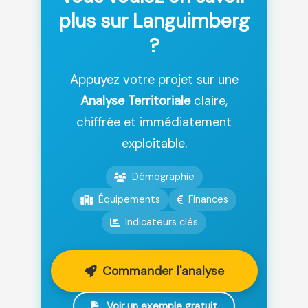
plus sur Languimberg
?
Appuyez votre projet sur une
Analyse Territoriale
claire,
chiffrée et immédiatement
exploitable.
Démographie
Équipements
Finances
Indicateurs clés
Commander l'analyse
Voir un exemple gratuit