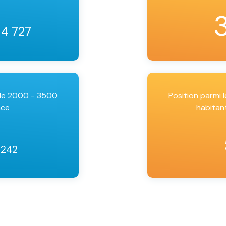
34 727
 de 2000 - 3500
Position parmi
nce
habitan
2242