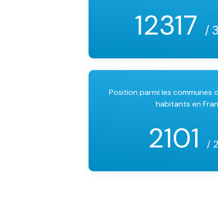
12317
/ 
Position parmi les communes
habitants en Fra
2101
/ 