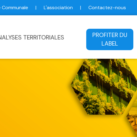
ce Communale
|
L'association
|
Contactez-nous
ale
PROFITER DU
NALYSES TERRITORIALES
LABEL