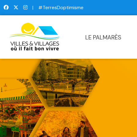
|
#TerresDoptimisme
LE PALMARÈS