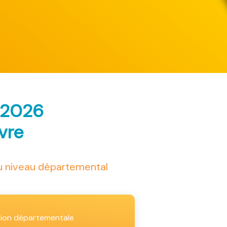
 2026
ivre
au niveau départemental
tion départementale