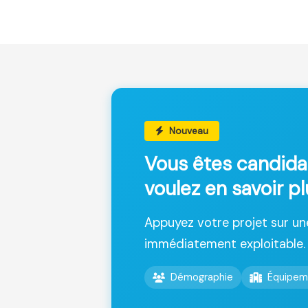
Nouveau
Vous êtes candida
voulez en savoir p
Appuyez votre projet sur u
immédiatement exploitable.
Démographie
Équipem