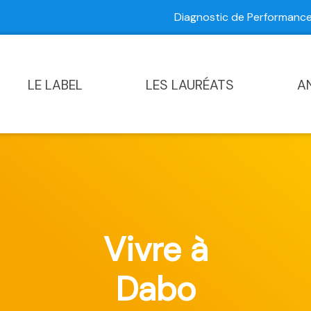
Diagnostic de Performan
Contactez-nous
|
Diagnostic de Performance Commun
LE LABEL
LES LAURÉATS
A
Vivre à
Dabo