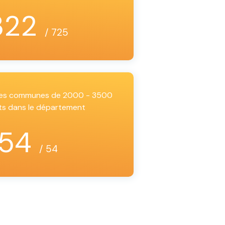
322
/ 725
 les communes de 2000 - 3500
ts dans le département
54
/ 54