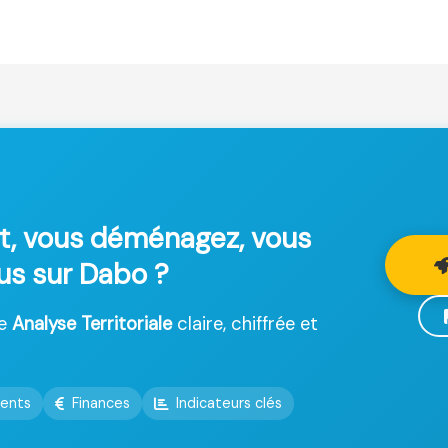
t, vous déménagez, vous
lus sur Dabo ?
ne
Analyse Territoriale
claire, chiffrée et
ents
Finances
Indicateurs clés