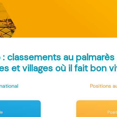
 : classements au palmarès
les et villages où il fait bon v
national
Positions 
le
Posi