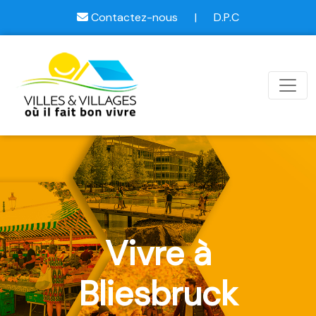
Contactez-nous
|
D.P.C
Vivre à
Bliesbruck