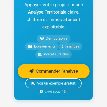
Appuyez votre projet sur une
Analyse Territoriale
claire,
chiffrée et immédiatement
exploitable.
Démographie
Équipements
Finances
Indicateurs clés
Commander l'analyse
Voir un exemple gratuit
Livré sous 48h