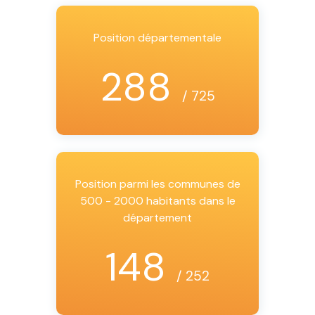
Position départementale
288
/ 725
Position parmi les communes de
500 - 2000 habitants dans le
département
148
/ 252