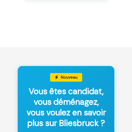
Nouveau
Vous êtes candidat,
vous déménagez,
vous voulez en savoir
plus sur Bliesbruck ?