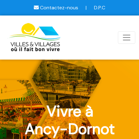
Contactez-nous
|
D.P.C
Vivre à
Ancy-Dornot