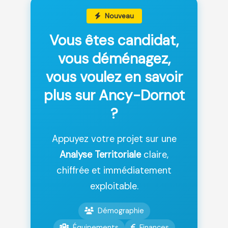
Nouveau
Vous êtes candidat,
vous déménagez,
vous voulez en savoir
plus sur Ancy-Dornot
?
Appuyez votre projet sur une
Analyse Territoriale
claire,
chiffrée et immédiatement
exploitable.
Démographie
Équipements
Finances