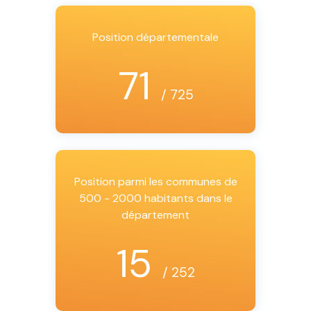
Position départementale
71
/ 725
Position parmi les communes de
500 - 2000 habitants dans le
département
15
/ 252