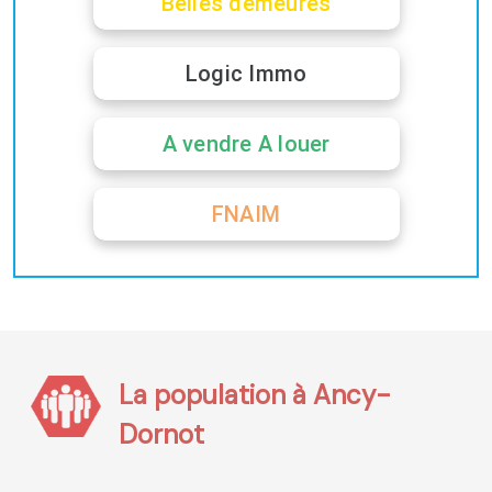
Belles demeures
Logic Immo
A vendre A louer
FNAIM
La population à Ancy-
Dornot