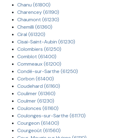
Chanu (61800)
Charencey (61190)
Chaumont (61230)
Chemilli (61360)
Ciral (61320)
Cisai-Saint-Aubin (61230)
Colombiers (61250)
Comblot (61400)
Commeaux (61200)
Condé-sur-Sarthe (61250)
Corbon (61400)
Coudehard (61160)
Coulimer (61360)
Coulmer (61230)
Coulonces (61160)
Coulonges-sur-Sarthe (61170)
Courgeon (61400)
Courgeoût (61560)
Cour-Maugis sur Huisne (61110)