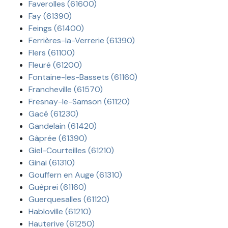
Faverolles (61600)
Fay (61390)
Feings (61400)
Ferrières-la-Verrerie (61390)
Flers (61100)
Fleuré (61200)
Fontaine-les-Bassets (61160)
Francheville (61570)
Fresnay-le-Samson (61120)
Gacé (61230)
Gandelain (61420)
Gâprée (61390)
Giel-Courteilles (61210)
Ginai (61310)
Gouffern en Auge (61310)
Guêprei (61160)
Guerquesalles (61120)
Habloville (61210)
Hauterive (61250)