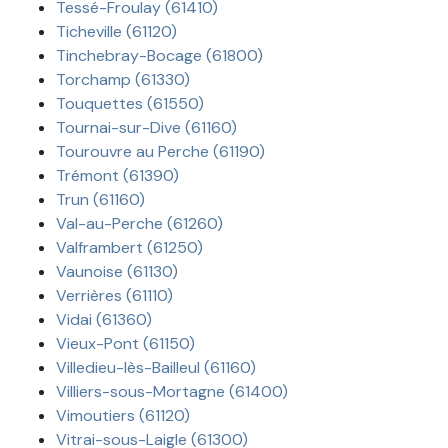
Tessé-Froulay (61410)
Ticheville (61120)
Tinchebray-Bocage (61800)
Torchamp (61330)
Touquettes (61550)
Tournai-sur-Dive (61160)
Tourouvre au Perche (61190)
Trémont (61390)
Trun (61160)
Val-au-Perche (61260)
Valframbert (61250)
Vaunoise (61130)
Verrières (61110)
Vidai (61360)
Vieux-Pont (61150)
Villedieu-lès-Bailleul (61160)
Villiers-sous-Mortagne (61400)
Vimoutiers (61120)
Vitrai-sous-Laigle (61300)