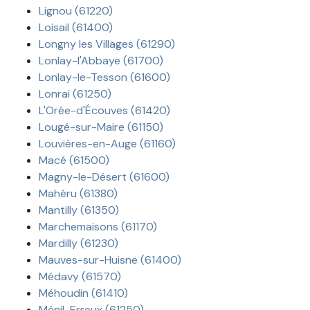
Lignou (61220)
Loisail (61400)
Longny les Villages (61290)
Lonlay-l'Abbaye (61700)
Lonlay-le-Tesson (61600)
Lonrai (61250)
L'Orée-d'Écouves (61420)
Lougé-sur-Maire (61150)
Louvières-en-Auge (61160)
Macé (61500)
Magny-le-Désert (61600)
Mahéru (61380)
Mantilly (61350)
Marchemaisons (61170)
Mardilly (61230)
Mauves-sur-Huisne (61400)
Médavy (61570)
Méhoudin (61410)
Ménil-Erreux (61250)