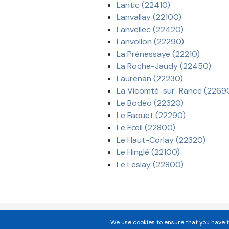
Lantic (22410)
Lanvallay (22100)
Lanvellec (22420)
Lanvollon (22290)
La Prénessaye (22210)
La Roche-Jaudy (22450)
Laurenan (22230)
La Vicomté-sur-Rance (2269
Le Bodéo (22320)
Le Faouët (22290)
Le Fœil (22800)
Le Haut-Corlay (22320)
Le Hinglé (22100)
Le Leslay (22800)
We use cookies to ensure that you have t