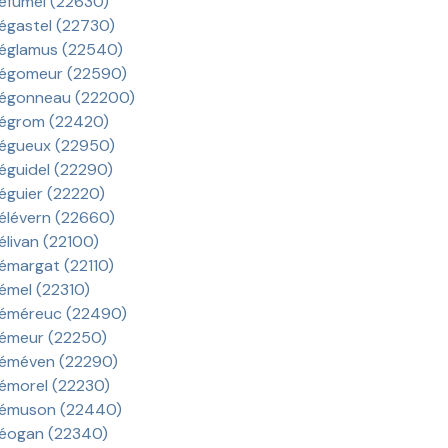
éfumel (22630)
égastel (22730)
églamus (22540)
égomeur (22590)
égonneau (22200)
égrom (22420)
égueux (22950)
éguidel (22290)
éguier (22220)
élévern (22660)
élivan (22100)
émargat (22110)
émel (22310)
éméreuc (22490)
émeur (22250)
éméven (22290)
émorel (22230)
rémuson (22440)
éogan (22340)