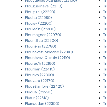
Plouguenast-Langast (22150)
Tr
Plouguernével (22110)
Tr
Plouguiel (22220)
Tr
Plouha (22580)
Tr
Plouisy (22200)
Tr
Ploulec'h (22300)
Tr
)
Ploumagoar (22970)
Tr
Ploumilliau (22300)
Tr
Plounérin (22780)
Tr
Plounévez-Moëdec (22810)
Tr
Plounévez-Quintin (22110)
Tr
Plourac'h (22160)
Tr
Plourhan (22410)
Tr
Plourivo (22860)
Tr
Plouvara (22170)
Tr
Plouzélambre (22420)
Tr
Pludual (22290)
Tr
Plufur (22310)
T
Plumaudan (22350)
Tr