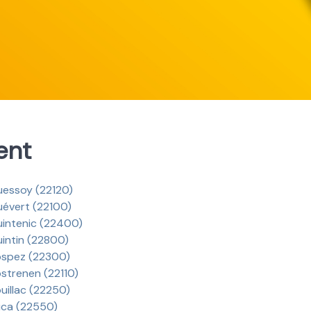
ent
essoy (22120)
évert (22100)
intenic (22400)
intin (22800)
spez (22300)
strenen (22110)
uillac (22250)
ca (22550)