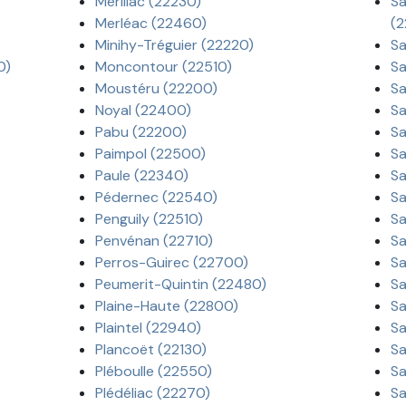
Mérillac (22230)
Sa
Merléac (22460)
(2
Minihy-Tréguier (22220)
Sa
0)
Moncontour (22510)
Sa
Moustéru (22200)
Sa
Noyal (22400)
Sa
Pabu (22200)
Sa
Paimpol (22500)
Sa
Paule (22340)
Sa
Pédernec (22540)
Sa
Penguily (22510)
Sa
Penvénan (22710)
Sa
Perros-Guirec (22700)
Sa
Peumerit-Quintin (22480)
Sa
Plaine-Haute (22800)
Sa
Plaintel (22940)
Sa
Plancoët (22130)
Sa
Pléboulle (22550)
Sa
Plédéliac (22270)
Sa