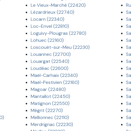
Le Vieux-Marché (22420)
Ru
Lézardrieux (22740)
Sa
Locarn (22340)
Sa
Loc-Envel (22810)
Sa
Loguivy-Plougras (22780)
Sa
Lohuec (22160)
Sa
Loscouët-sur-Meu (22230)
Sa
Louannec (22700)
Sa
Louargat (22540)
Sa
Loudéac (22600)
Sa
Maël-Carhaix (22340)
Sa
Maël-Pestivien (22160)
Sa
Magoar (22480)
Sa
Mantallot (22450)
Sa
Matignon (22550)
Sa
Mégrit (22270)
Sa
0)
Mellionnec (22110)
Sa
Merdrignac (22230)
Sa