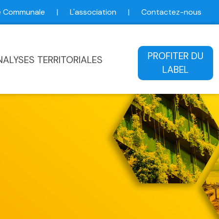
ce Communale
|
L'association
|
Contactez-nous
ale
PROFITER DU
NALYSES TERRITORIALES
LABEL