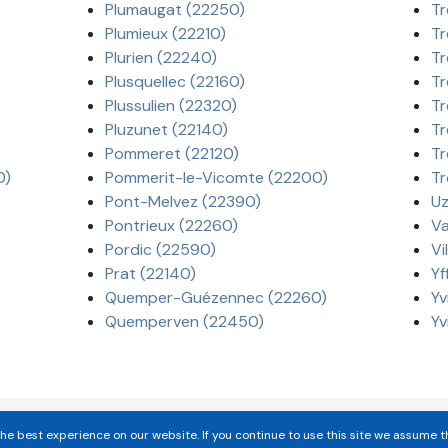
Plumaugat (22250)
Tr
Plumieux (22210)
Tr
Plurien (22240)
Tr
Plusquellec (22160)
Tr
Plussulien (22320)
Tr
Pluzunet (22140)
Tr
Pommeret (22120)
Tr
0)
Pommerit-le-Vicomte (22200)
Tr
Pont-Melvez (22390)
Uz
Pontrieux (22260)
Va
Pordic (22590)
Vi
Prat (22140)
Yf
Quemper-Guézennec (22260)
Yv
Quemperven (22450)
Yv
he best experience on our website. If you continue to use this site we assume t