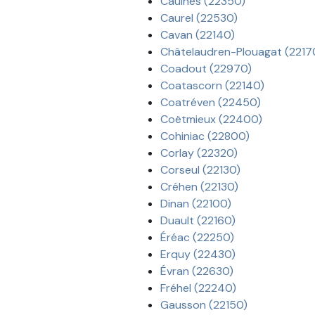
Caulnes (22350)
Caurel (22530)
Cavan (22140)
Châtelaudren-Plouagat (2217
Coadout (22970)
Coatascorn (22140)
Coatréven (22450)
Coëtmieux (22400)
Cohiniac (22800)
Corlay (22320)
Corseul (22130)
Créhen (22130)
Dinan (22100)
Duault (22160)
Éréac (22250)
Erquy (22430)
Évran (22630)
Fréhel (22240)
Gausson (22150)