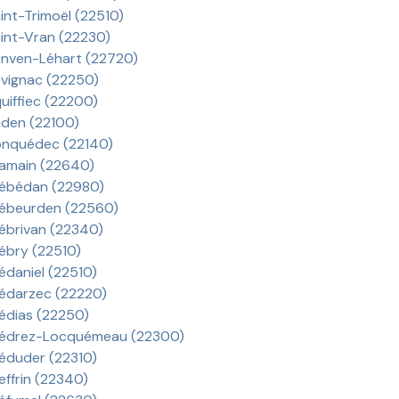
int-Trimoël (22510)
int-Vran (22230)
nven-Léhart (22720)
vignac (22250)
uiffiec (22200)
den (22100)
nquédec (22140)
amain (22640)
ébédan (22980)
ébeurden (22560)
ébrivan (22340)
ébry (22510)
édaniel (22510)
édarzec (22220)
édias (22250)
édrez-Locquémeau (22300)
éduder (22310)
effrin (22340)