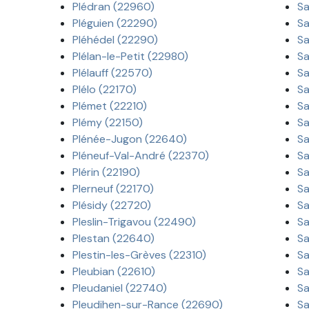
Plédran (22960)
Sa
Pléguien (22290)
Sa
Pléhédel (22290)
Sa
Plélan-le-Petit (22980)
Sa
Plélauff (22570)
Sa
Plélo (22170)
Sa
Plémet (22210)
Sa
Plémy (22150)
Sa
Plénée-Jugon (22640)
Sa
Pléneuf-Val-André (22370)
Sa
Plérin (22190)
Sa
Plerneuf (22170)
Sa
Plésidy (22720)
Sa
Pleslin-Trigavou (22490)
Sa
Plestan (22640)
Sa
Plestin-les-Grèves (22310)
Sa
Pleubian (22610)
Sa
Pleudaniel (22740)
Sa
Pleudihen-sur-Rance (22690)
Sa