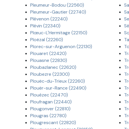
Pleumeur-Bodou (22560)
Sa
Pleumeur-Gautier (22740)
Sa
Plévenon (22240)
Se
Plévin (22340)
Sé
Plœuc-L'Hermitage (22150)
Sq
Ploëzal (22260)
Ta
Plorec-sur-Arguenon (22130)
To
Plouaret (22420)
Tr
Plouasne (22830)
Tr
Ploubazlanec (22620)
Tr
Ploubezre (22300)
Tr
Plouëc-du-Trieux (22260)
Tr
Plouër-sur-Rance (22490)
Tr
Plouézec (22470)
Tr
Ploufragan (22440)
Tr
Plougonver (22810)
Tr
Plougras (22780)
Tr
Plougrescant (22820)
Tr