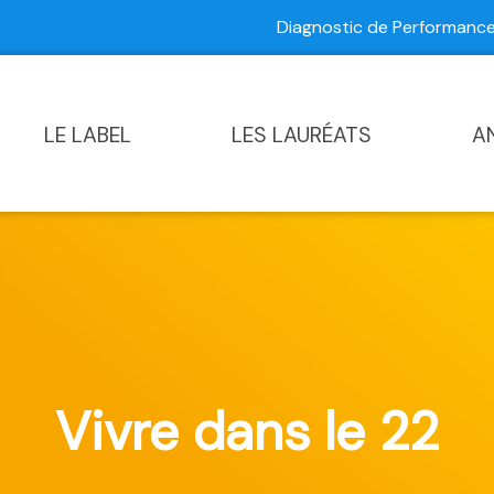
Diagnostic de Performan
Contactez-nous
|
Diagnostic de Performance Commun
LE LABEL
LES LAURÉATS
A
Vivre dans le 22