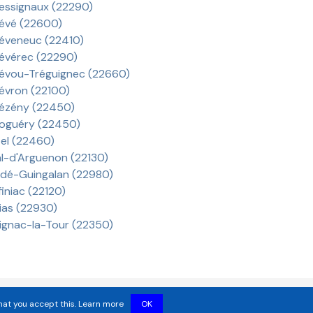
essignaux (22290)
évé (22600)
éveneuc (22410)
évérec (22290)
évou-Tréguignec (22660)
évron (22100)
ézény (22450)
oguéry (22450)
el (22460)
l-d'Arguenon (22130)
ldé-Guingalan (22980)
finiac (22120)
ias (22930)
ignac-la-Tour (22350)
hat you accept this.
Learn more
OK