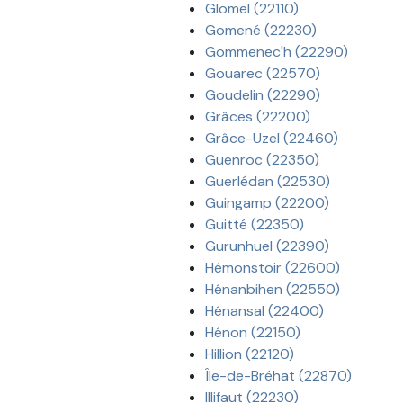
Glomel (22110)
Gomené (22230)
Gommenec'h (22290)
Gouarec (22570)
Goudelin (22290)
Grâces (22200)
Grâce-Uzel (22460)
Guenroc (22350)
Guerlédan (22530)
Guingamp (22200)
Guitté (22350)
Gurunhuel (22390)
Hémonstoir (22600)
Hénanbihen (22550)
Hénansal (22400)
Hénon (22150)
Hillion (22120)
Île-de-Bréhat (22870)
Illifaut (22230)