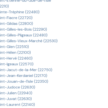
int-Étienne-du-Gué-de-l'Isle
2210)
inte-Tréphine (22480)
int-Fiacre (22720)
int-Gildas (22800)
int-Gilles-les-Bois (22290)
int-Gilles-Pligeaux (22480)
int-Gilles-Vieux-Marché (22530)
int-Glen (22510)
int-Hélen (22100)
int-Hervé (22460)
int-Igeaux (22570)
int-Jacut-de-la-Mer (22750)
int-Jean-Kerdaniel (22170)
int-Jouan-de-l'Isle (22350)
int-Judoce (22630)
int-Julien (22940)
int-Juvat (22630)
int-Laurent (22140)