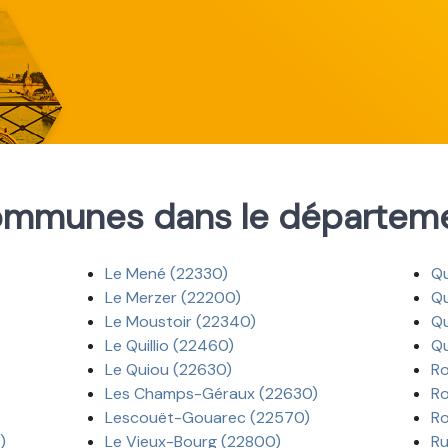
mmunes dans le départem
Le Mené (22330)
Qu
Le Merzer (22200)
Qu
Le Moustoir (22340)
Qu
Le Quillio (22460)
Qu
Le Quiou (22630)
Ro
Les Champs-Géraux (22630)
Ro
Lescouët-Gouarec (22570)
Ro
)
Le Vieux-Bourg (22800)
Ru