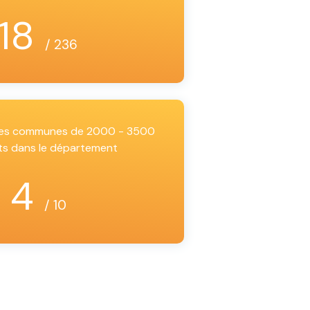
18
/ 236
 les communes de 2000 - 3500
ts dans le département
4
/ 10