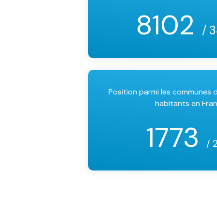
8102
/ 
Position parmi les communes
habitants en Fra
1773
/ 