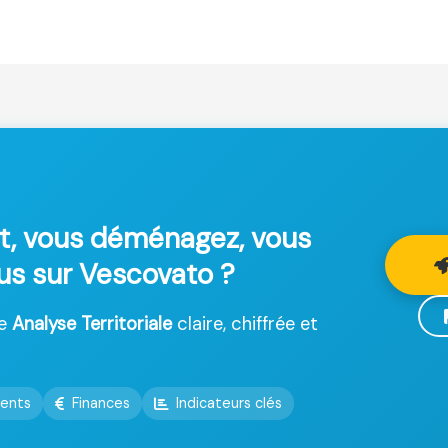
t, vous déménagez, vous
lus sur Vescovato ?
ne
Analyse Territoriale
claire, chiffrée et
ents
Finances
Indicateurs clés