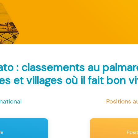
to : classements au palma
les et villages où il fait bon v
national
Positions 
le
Posi