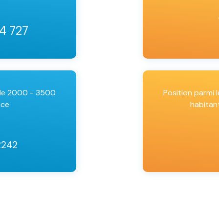
34 727
 de 2000 - 3500
Position parmi
nce
habitan
2242