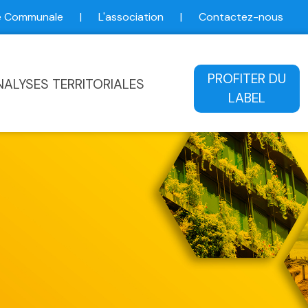
ce Communale
|
L'association
|
Contactez-nous
ale
PROFITER DU
NALYSES TERRITORIALES
LABEL