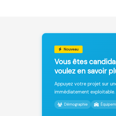
Nouveau
Vous êtes candida
voulez en savoir p
Appuyez votre projet sur u
immédiatement exploitable.
Démographie
Équipem