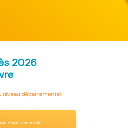
rès 2026
ivre
au niveau départemental
tion départementale