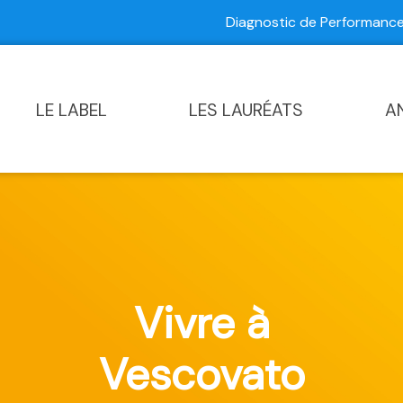
Diagnostic de Performan
Contactez-nous
|
Diagnostic de Performance Commun
LE LABEL
LES LAURÉATS
A
Vivre à
Vescovato