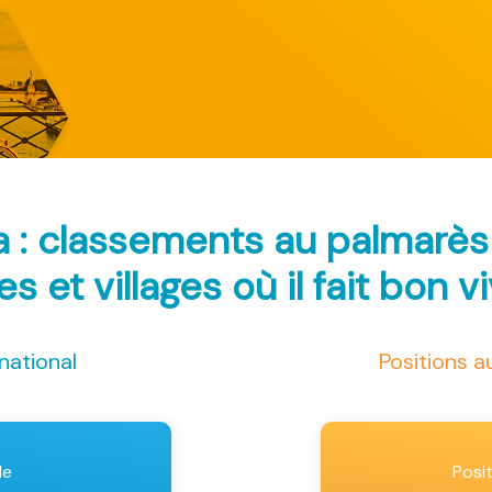
ca : classements au palmarè
les et villages où il fait bon v
national
Positions 
le
Posi