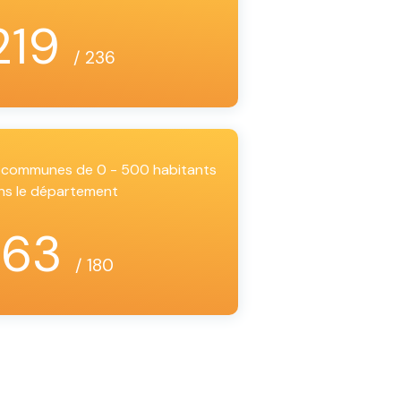
219
/ 236
es communes de 0 - 500 habitants
ns le département
163
/ 180