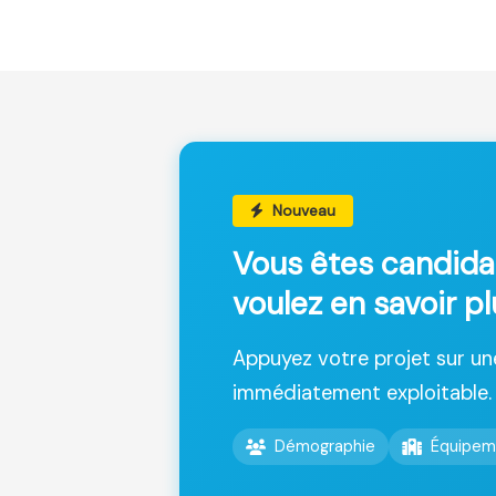
Nouveau
Vous êtes candida
voulez en savoir pl
Appuyez votre projet sur u
immédiatement exploitable.
Démographie
Équipem