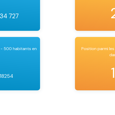
 34 727
 - 500 habitants en
Position parmi l
da
 18254