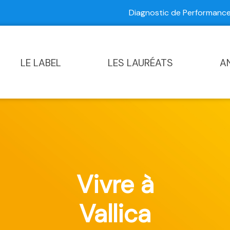
Diagnostic de Performan
Contactez-nous
|
Diagnostic de Performance Commun
LE LABEL
LES LAURÉATS
A
Vivre à
Vallica