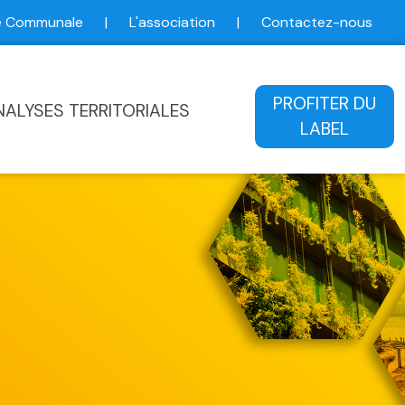
ce Communale
|
L'association
|
Contactez-nous
ale
PROFITER DU
NALYSES TERRITORIALES
LABEL