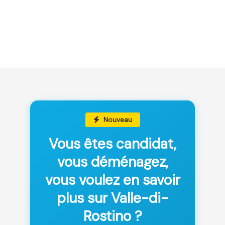
Nouveau
Vous êtes candidat,
vous déménagez,
vous voulez en savoir
plus sur Valle-di-
Rostino ?