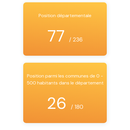
Position départementale
77
/ 236
Position parmi les communes de 0 -
500 habitants dans le département
26
/ 180