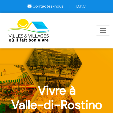
Contactez-nous
|
D.P.C
Vivre à
Valle-di-Rostino