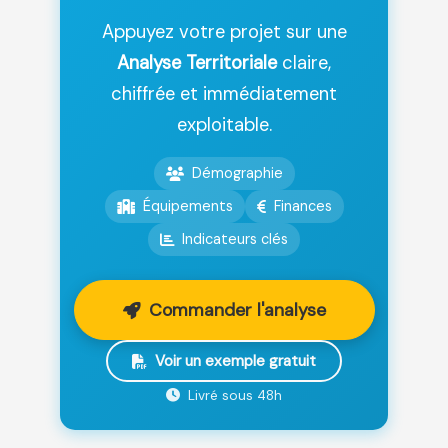
Appuyez votre projet sur une
Analyse Territoriale
claire,
chiffrée et immédiatement
exploitable.
Démographie
Équipements
Finances
Indicateurs clés
Commander l'analyse
Voir un exemple gratuit
Livré sous 48h