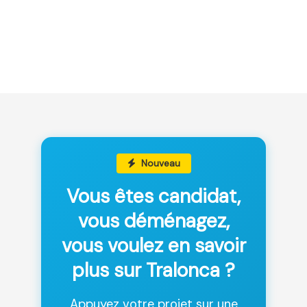
Nouveau
Vous êtes candidat,
vous déménagez,
vous voulez en savoir
plus sur Tralonca ?
Appuyez votre projet sur une