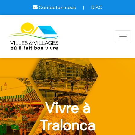
Contactez-nous
|
D.P.C
Vivre à
Tralonca