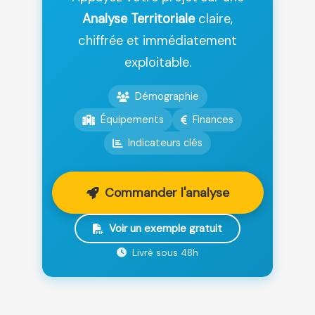
Analyse Territoriale
claire,
chiffrée et immédiatement
exploitable.
Démographie
Équipements
Finances
Indicateurs clés
Commander l'analyse
Voir un exemple gratuit
Livré sous 48h