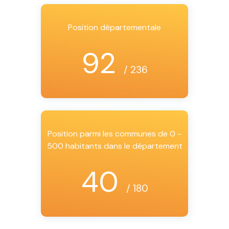
Position départementale
92
/ 236
Position parmi les communes de 0 -
500 habitants dans le département
40
/ 180