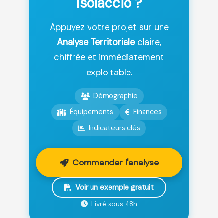
Isolaccio ?
Appuyez votre projet sur une
Analyse Territoriale
claire,
chiffrée et immédiatement
exploitable.
Démographie
Équipements
Finances
Indicateurs clés
Commander l'analyse
Voir un exemple gratuit
Livré sous 48h