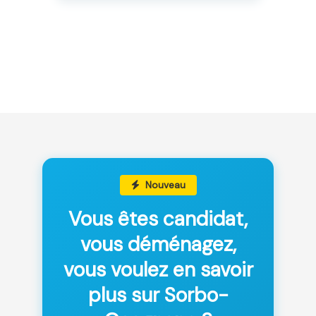
Nouveau
Vous êtes candidat,
vous déménagez,
vous voulez en savoir
plus sur Sorbo-