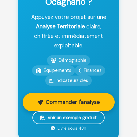
Ocagnano ?
Appuyez votre projet sur une
Analyse Territoriale
claire,
chiffrée et immédiatement
exploitable.
Démographie
Équipements
Finances
Indicateurs clés
Commander l'analyse
Voir un exemple gratuit
Livré sous 48h