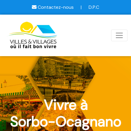
Contactez-nous
|
D.P.C
Vivre à
Sorbo-Ocagnano