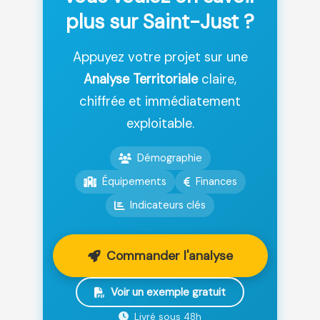
plus sur Saint-Just ?
Appuyez votre projet sur une
Analyse Territoriale
claire,
chiffrée et immédiatement
exploitable.
Démographie
Équipements
Finances
Indicateurs clés
Commander l'analyse
Voir un exemple gratuit
Livré sous 48h