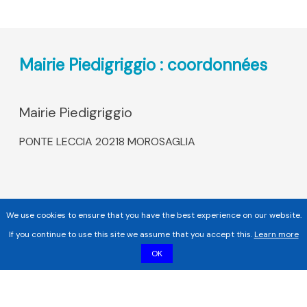
Mairie Piedigriggio : coordonnées
Mairie Piedigriggio
PONTE LECCIA 20218 MOROSAGLIA
We use cookies to ensure that you have the best experience on our website.
If you continue to use this site we assume that you accept this.
Learn more
OK
Copyright 2017 - 2026 | Tous droits réservés |
Mentions légales
|
Informations sur les cookies |
Politique de confidentialité