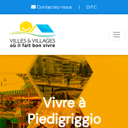
Contactez-nous
|
D.P.C
Vivre à
Piedigriggio