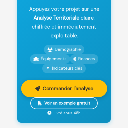
Appuyez votre projet sur une
Analyse Territoriale
claire,
chiffrée et immédiatement
exploitable.
Démographie
Équipements
Finances
Indicateurs clés
Commander l'analyse
Voir un exemple gratuit
Livré sous 48h