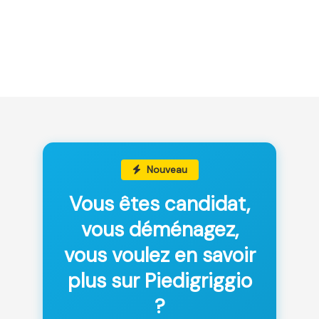
Nouveau
Vous êtes candidat,
vous déménagez,
vous voulez en savoir
plus sur Piedigriggio
?