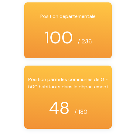
Position départementale
100
/ 236
Position parmi les communes de 0 -
500 habitants dans le département
48
/ 180