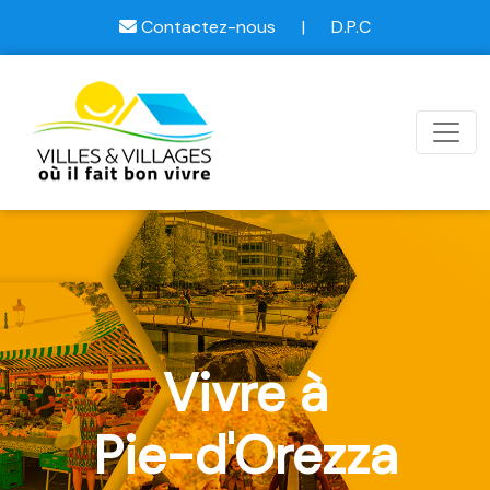
Contactez-nous
|
D.P.C
Vivre à
Pie-d'Orezza