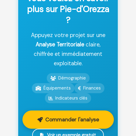
plus sur Pie-d'Orezza
?
Appuyez votre projet sur une
Analyse Territoriale
claire,
chiffrée et immédiatement
exploitable.
Démographie
Équipements
Finances
Indicateurs clés
Commander l'analyse
Voir un exemple gratuit