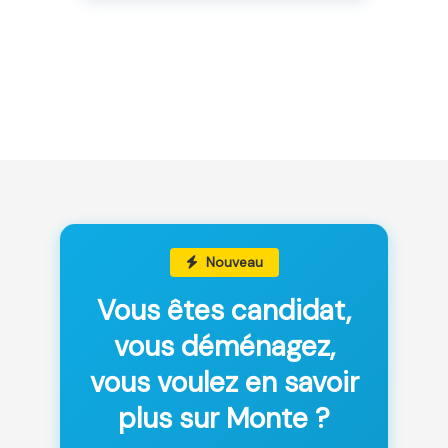
Nouveau
Vous êtes candidat,
vous déménagez,
vous voulez en savoir
plus sur Monte ?