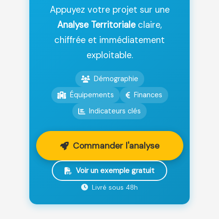
Appuyez votre projet sur une
Analyse Territoriale
claire,
chiffrée et immédiatement
exploitable.
Démographie
Équipements
Finances
Indicateurs clés
Commander l'analyse
Voir un exemple gratuit
Livré sous 48h