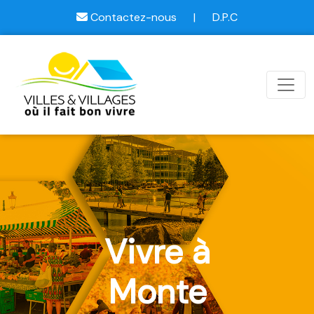
Contactez-nous
|
D.P.C
Vivre à
Monte