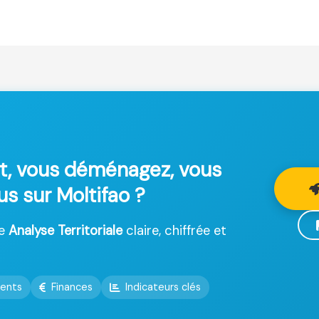
t, vous déménagez, vous
us sur Moltifao ?
ne
Analyse Territoriale
claire, chiffrée et
ents
Finances
Indicateurs clés