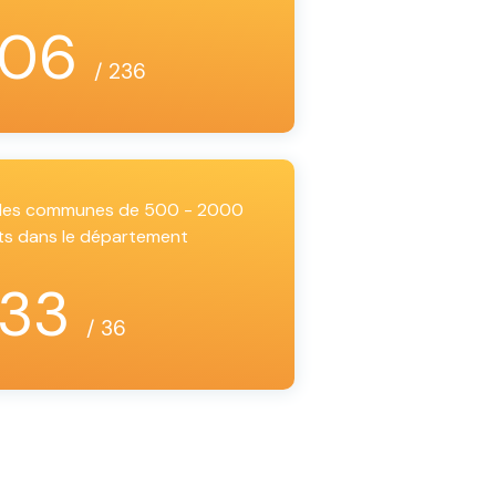
106
/ 236
i les communes de 500 - 2000
ts dans le département
33
/ 36