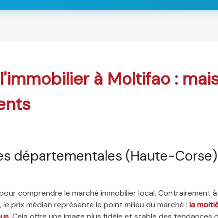
 l'immobilier à Moltifao : mai
ents
es départementales (Haute-Corse)
é pour comprendre le marché immobilier local. Contrairement à
 le prix médian représente le point milieu du marché :
la moit
ous
. Cela offre une image plus fidèle et stable des tendances 