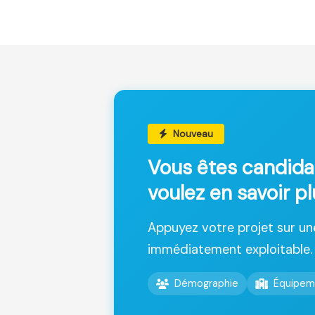
Nouveau
Vous êtes candida
voulez en savoir pl
Appuyez votre projet sur u
immédiatement exploitable.
Démographie
Équipem