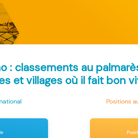
ao : classements au palmar
les et villages où il fait bon v
national
Positions 
le
Posi