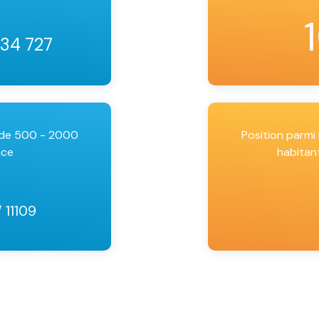
 34 727
 de 500 - 2000
Position parm
nce
habitan
/ 11109