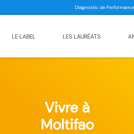
Diagnostic de Performan
Contactez-nous
|
Diagnostic de Performance Commun
LE LABEL
LES LAURÉATS
A
Vivre à
Moltifao