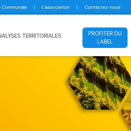
ce Communale
|
L'association
|
Contactez-nous
ale
PROFITER DU
NALYSES TERRITORIALES
LABEL