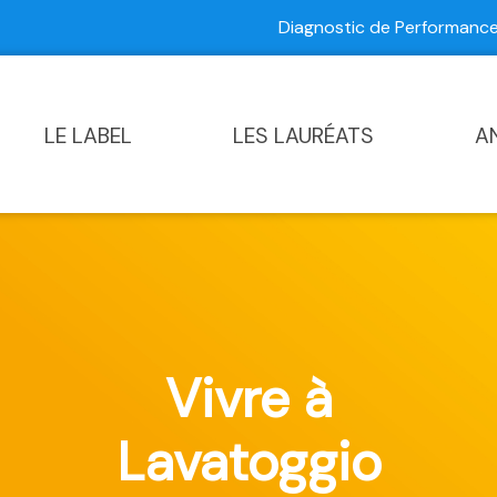
Diagnostic de Performan
Contactez-nous
|
Diagnostic de Performance Commun
LE LABEL
LES LAURÉATS
A
Vivre à
Lavatoggio