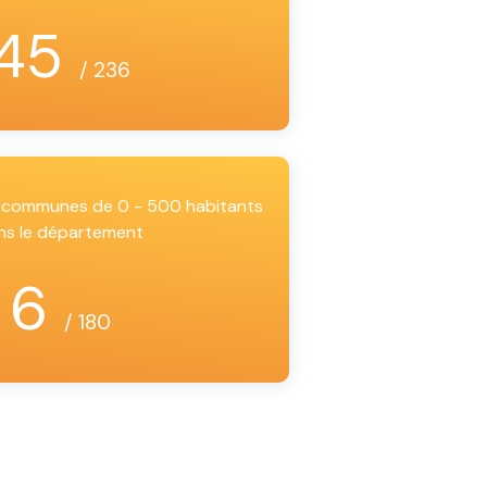
45
/ 236
es communes de 0 - 500 habitants
ns le département
6
/ 180