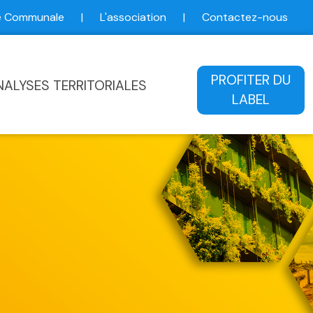
ce Communale
|
L'association
|
Contactez-nous
ale
PROFITER DU
NALYSES TERRITORIALES
LABEL