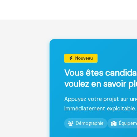
Nouveau
Vous êtes candida
voulez en savoir p
Appuyez votre projet sur u
immédiatement exploitable.
Démographie
Équipem