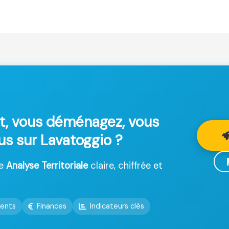
t, vous déménagez, vous
lus sur Lavatoggio ?
ne
Analyse Territoriale
claire, chiffrée et
ents
Finances
Indicateurs clés