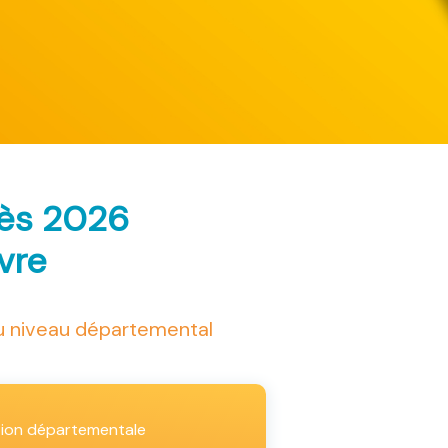
rès 2026
ivre
au niveau départemental
tion départementale