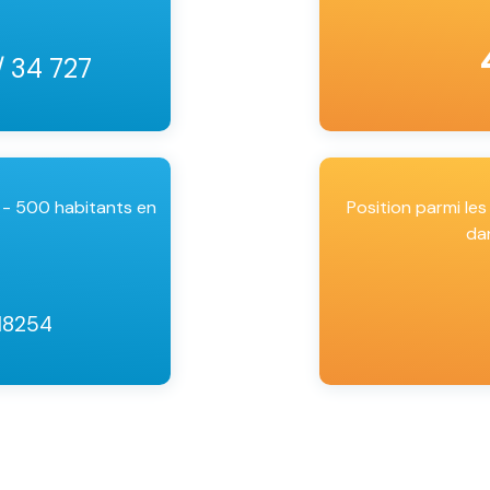
/ 34 727
 - 500 habitants en
Position parmi l
da
 18254