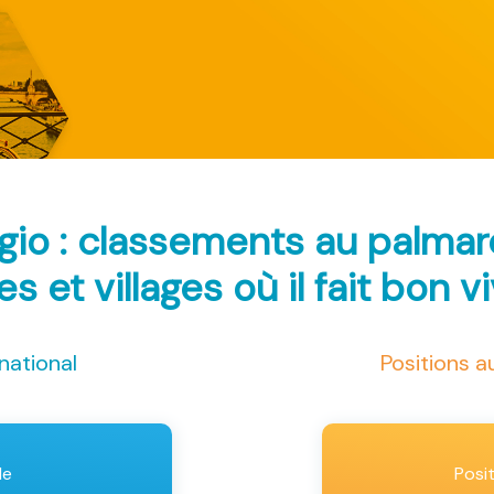
gio : classements au palma
les et villages où il fait bon v
national
Positions 
le
Posi