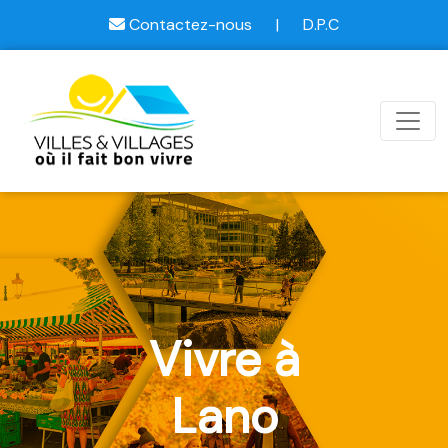
Contactez-nous
|
D.P.C
Vivre à
Lano