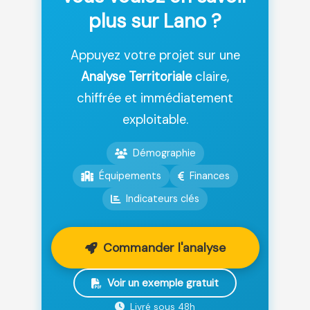
plus sur Lano ?
Appuyez votre projet sur une
Analyse Territoriale
claire,
chiffrée et immédiatement
exploitable.
Démographie
Équipements
Finances
Indicateurs clés
Commander l'analyse
Voir un exemple gratuit
Livré sous 48h