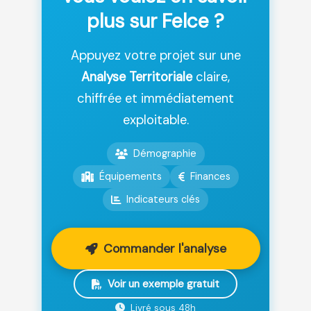
plus sur Felce ?
Appuyez votre projet sur une
Analyse Territoriale
claire,
chiffrée et immédiatement
exploitable.
Démographie
Équipements
Finances
Indicateurs clés
Commander l'analyse
Voir un exemple gratuit
Livré sous 48h