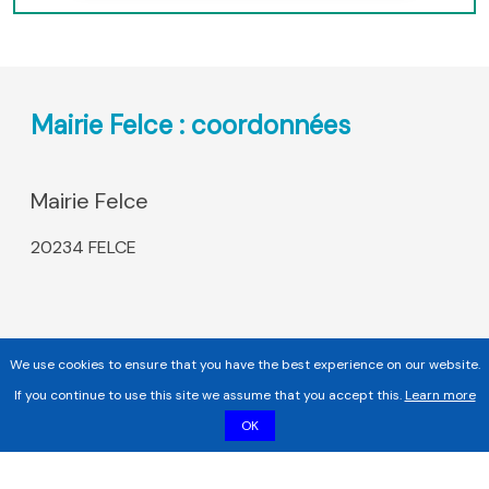
Mairie Felce : coordonnées
Mairie Felce
20234 FELCE
We use cookies to ensure that you have the best experience on our website.
If you continue to use this site we assume that you accept this.
Learn more
OK
Copyright 2017 - 2026 | Tous droits réservés |
Mentions légales
|
Informations sur les cookies |
Politique de confidentialité