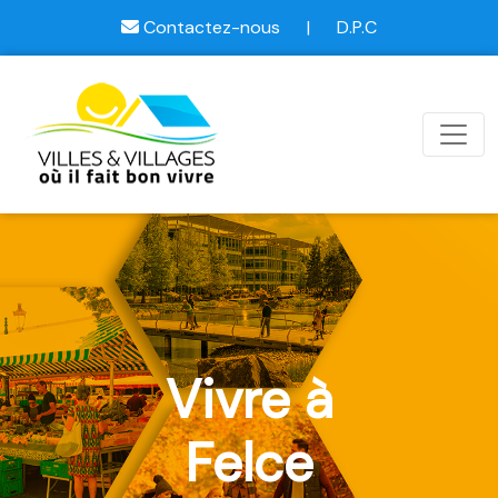
Contactez-nous
|
D.P.C
Vivre à
Felce