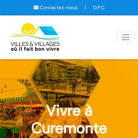
Contactez-nous
|
D.P.C
Vivre à
Curemonte