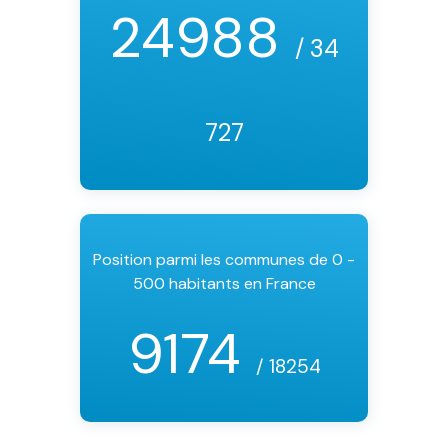
24988
/ 34
727
Position parmi les communes de 0 -
500 habitants en France
9174
/ 18254