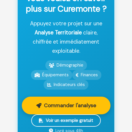
plus sur Curemonte ?
Appuyez votre projet sur une
Analyse Territoriale
claire,
chiffrée et immédiatement
exploitable.
Démographie
Équipements
Finances
Indicateurs clés
Commander l'analyse
Voir un exemple gratuit
Livré sous 48h