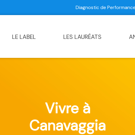
Diagnostic de Performan
Contactez-nous
|
Diagnostic de Performance Commun
LE LABEL
LES LAURÉATS
A
Vivre à
Canavaggia