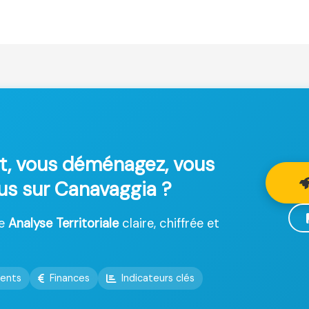
t, vous déménagez, vous
lus sur Canavaggia ?
ne
Analyse Territoriale
claire, chiffrée et
ents
Finances
Indicateurs clés