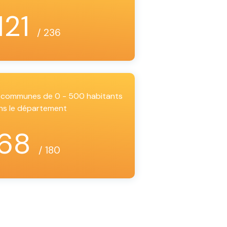
121
/ 236
es communes de 0 - 500 habitants
ns le département
68
/ 180