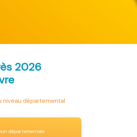
rès 2026
ivre
au niveau départemental
tion départementale