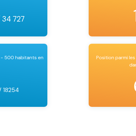
/ 34 727
 - 500 habitants en
Position parmi l
da
/ 18254