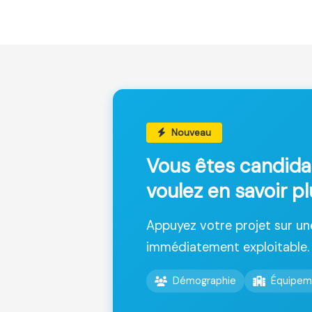
Nouveau
Vous êtes candida
voulez en savoir p
Appuyez votre projet sur u
immédiatement exploitable.
Démographie
Équipem