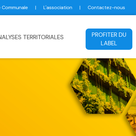
ce Communale
|
L'association
|
Contactez-nous
ale
PROFITER DU
NALYSES TERRITORIALES
LABEL