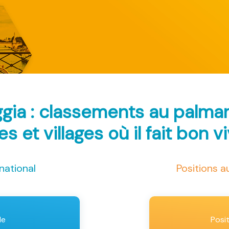
gia : classements au palma
les et villages où il fait bon v
national
Positions 
le
Posi