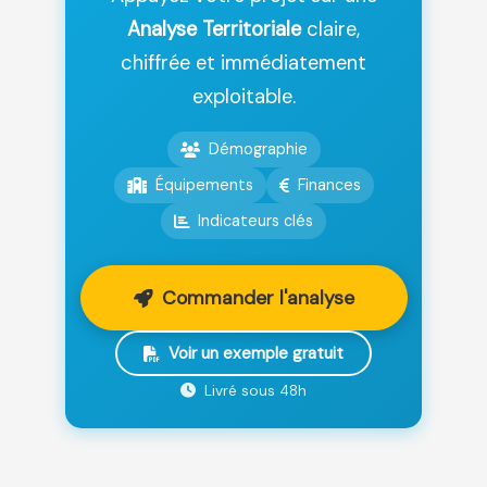
Analyse Territoriale
claire,
chiffrée et immédiatement
exploitable.
Démographie
Équipements
Finances
Indicateurs clés
Commander l'analyse
Voir un exemple gratuit
Livré sous 48h