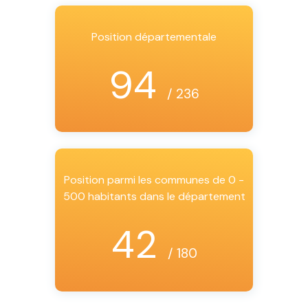
Position départementale
94
/ 236
Position parmi les communes de 0 -
500 habitants dans le département
42
/ 180