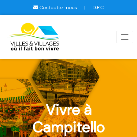
Contactez-nous
|
D.P.C
Vivre à
Campitello