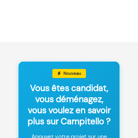
Nouveau
Vous êtes candidat,
vous déménagez,
vous voulez en savoir
plus sur Campitello ?
Appuyez votre projet sur une