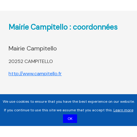
Mairie Campitello : coordonnées
Mairie Campitello
20252 CAMPITELLO
http://www.campitello.fr
We use cookies to ensure that you have the best experience on our website.
If you continue to use this site we assume that you accept this.
Learn more
OK
Copyright 2017 - 2026 | Tous droits réservés |
Mentions légales
|
Informations sur les cookies |
Politique de confidentialité