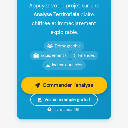
Appuyez votre projet sur une
Analyse Territoriale
claire,
chiffrée et immédiatement
exploitable.
Démographie
Équipements
Finances
Indicateurs clés
Commander l'analyse
Voir un exemple gratuit
Livré sous 48h