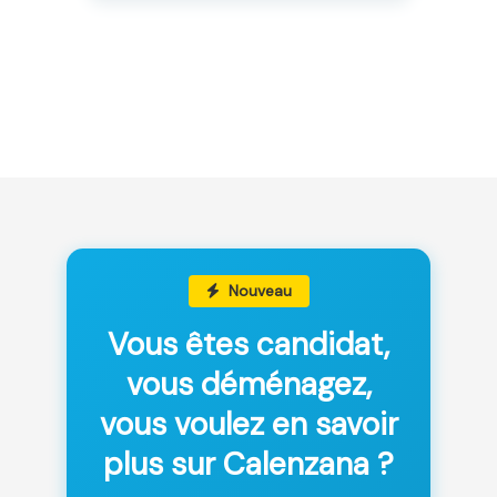
Nouveau
Vous êtes candidat,
vous déménagez,
vous voulez en savoir
plus sur Calenzana ?