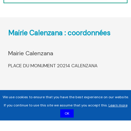
Mairie Calenzana : coordonnées
Mairie Calenzana
PLACE DU MONUMENT 20214 CALENZANA
We use cookies to ensure that you have the best experience on our website.
If you continue to use this site we assume that you accept this.
Learn more
OK
Copyright 2017 - 2026 | Tous droits réservés |
Mentions légales
|
Informations sur les cookies |
Politique de confidentialité