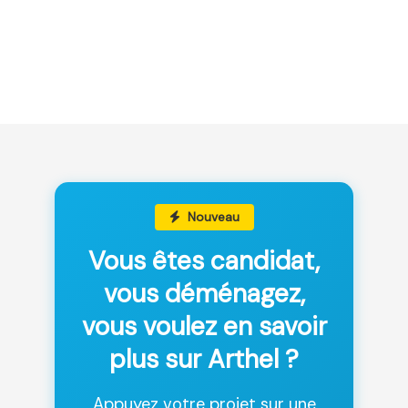
Nouveau
Vous êtes candidat,
vous déménagez,
vous voulez en savoir
plus sur Arthel ?
Appuyez votre projet sur une