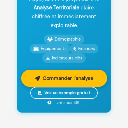
Analyse Territoriale
claire,
chiffrée et immédiatement
exploitable.
Démographie
Équipements
Finances
Indicateurs clés
Commander l'analyse
Voir un exemple gratuit
Livré sous 48h