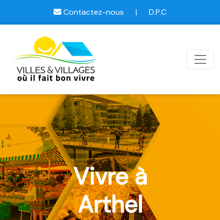
Contactez-nous
|
D.P.C
Vivre à
Arthel