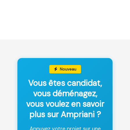
Nouveau
Vous êtes candidat,
vous déménagez,
vous voulez en savoir
plus sur Ampriani ?
Appuyez votre projet sur une