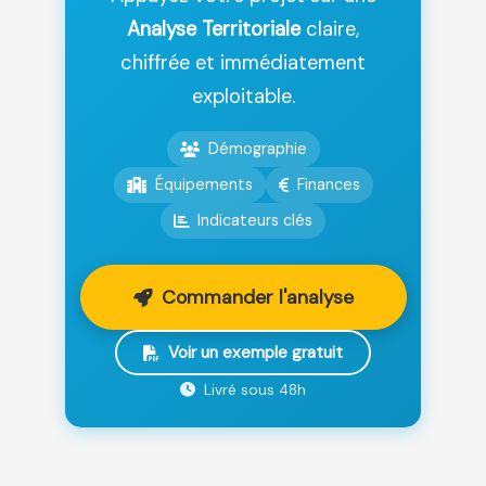
Analyse Territoriale
claire,
chiffrée et immédiatement
exploitable.
Démographie
Équipements
Finances
Indicateurs clés
Commander l'analyse
Voir un exemple gratuit
Livré sous 48h