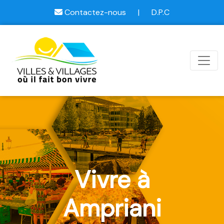
Contactez-nous
|
D.P.C
Vivre à
Ampriani