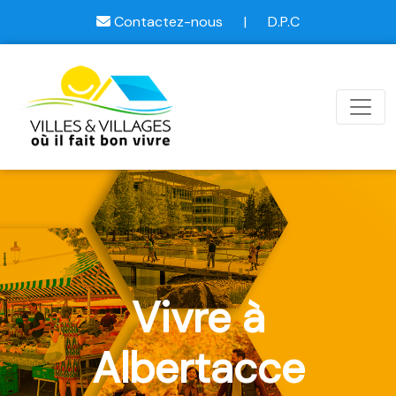
Contactez-nous
|
D.P.C
Vivre à
Albertacce