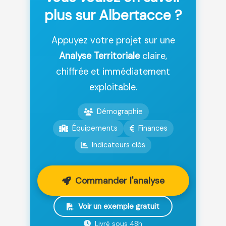
plus sur Albertacce ?
Appuyez votre projet sur une
Analyse Territoriale
claire,
chiffrée et immédiatement
exploitable.
Démographie
Équipements
Finances
Indicateurs clés
Commander l'analyse
Voir un exemple gratuit
Livré sous 48h