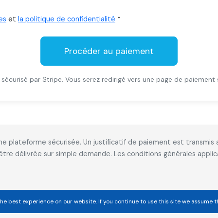
es
et
la politique de confidentialité
*
Procéder au paiement
sécurisé par Stripe. Vous serez redirigé vers une page de paiement 
 une plateforme sécurisée. Un justificatif de paiement est transm
 être délivrée sur simple demande. Les conditions générales appl
he best experience on our website. If you continue to use this site we assume t