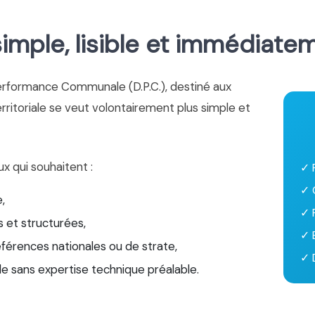
mple, lisible et immédiate
erformance Communale (D.P.C.), destiné aux
territoriale se veut volontairement plus simple et
ux qui souhaitent :
✓ 
✓ 
,
✓ 
 et structurées,
✓ 
éférences nationales ou de strate,
✓ D
le sans expertise technique préalable.