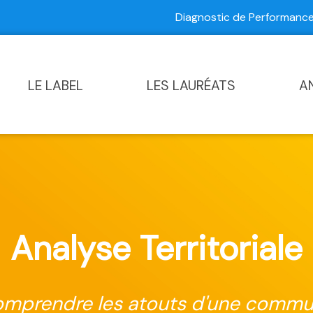
Diagnostic de Performan
Contactez-nous
|
Diagnostic de Performance Commun
LE LABEL
LES LAURÉATS
A
Analyse Territoriale
mprendre les atouts d'une comm