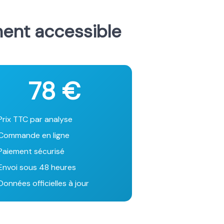
ment accessible
78 €
Prix TTC par analyse
Commande en ligne
Paiement sécurisé
Envoi sous 48 heures
onnées officielles à jour