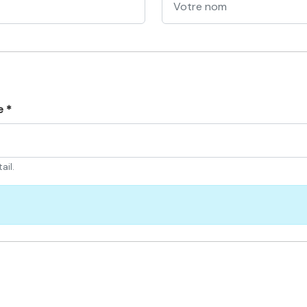
e *
ail.