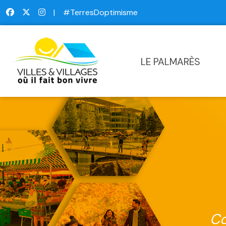
|
#TerresDoptimisme
LE PALMARÈS
Co