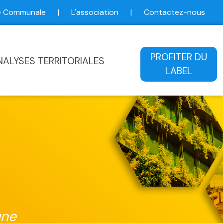
ce Communale
|
L'association
|
Contactez-nous
ale
PROFITER DU
NALYSES TERRITORIALES
LABEL
une