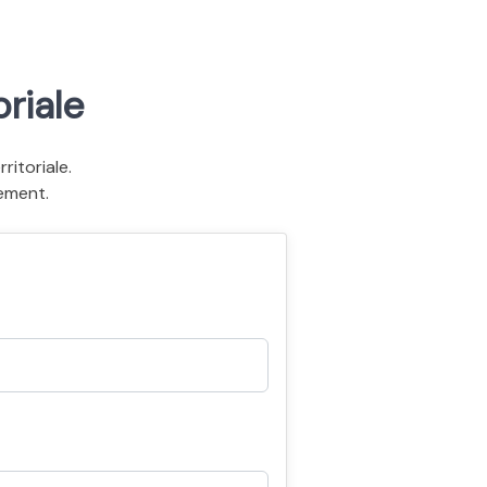
riale
itoriale.
ement.