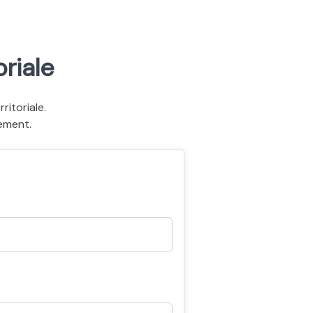
riale
itoriale.
ement.