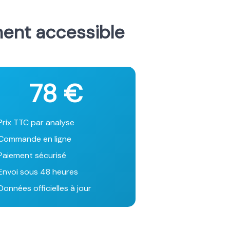
ment accessible
78 €
Prix TTC par analyse
Commande en ligne
Paiement sécurisé
Envoi sous 48 heures
onnées officielles à jour