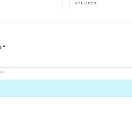
e *
ail.