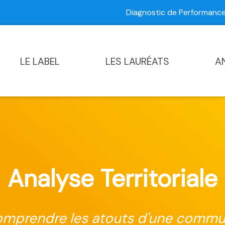
Diagnostic de Performan
Contactez-nous
|
Diagnostic de Performance Commun
LE LABEL
LES LAURÉATS
A
Analyse Territoriale
mprendre les atouts d'une comm