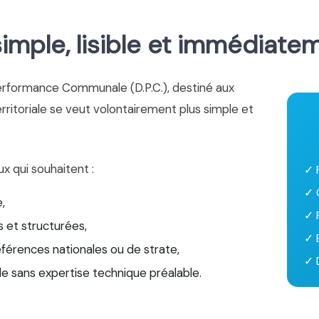
mple, lisible et immédiate
erformance Communale (D.P.C.), destiné aux
territoriale se veut volontairement plus simple et
ux qui souhaitent :
✓ 
✓ 
,
✓ 
 et structurées,
✓ 
éférences nationales ou de strate,
✓ D
le sans expertise technique préalable.