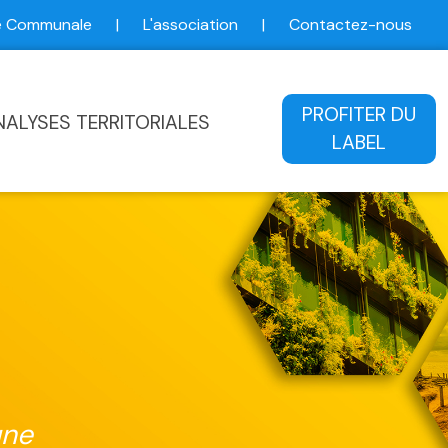
ce Communale
|
L'association
|
Contactez-nous
ale
PROFITER DU
NALYSES TERRITORIALES
LABEL
une