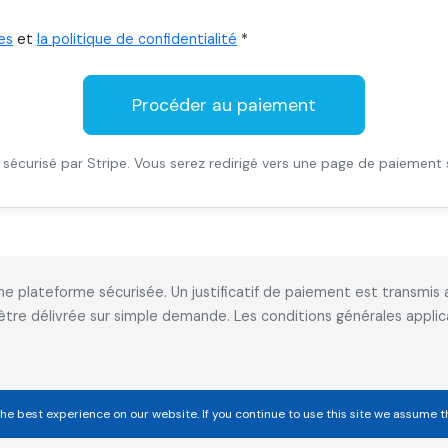
es
et
la politique de confidentialité
*
Procéder au paiement
sécurisé par Stripe. Vous serez redirigé vers une page de paiement 
 une plateforme sécurisée. Un justificatif de paiement est transm
 être délivrée sur simple demande. Les conditions générales appl
he best experience on our website. If you continue to use this site we assume t