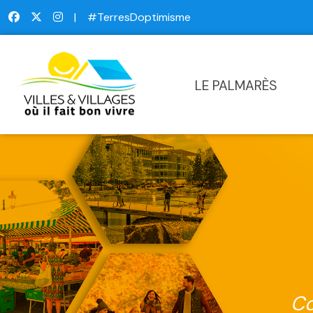
|
#TerresDoptimisme
LE PALMARÈS
Co